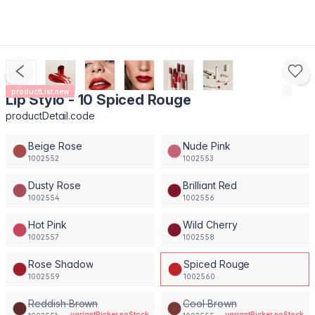
productList.new
Lip Stylo - 10 Spiced Rouge
productDetail.code
Beige Rose
Nude Pink
1002552
1002553
Dusty Rose
Brilliant Red
1002554
1002556
Hot Pink
Wild Cherry
1002557
1002558
Rose Shadow
Spiced Rouge
1002559
1002560
Reddish Brown
Cool Brown
variantPicker.noStock
variantPicker.noStock