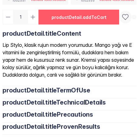
1002551
1002555
productDetail.addToCart
productDetail.titleContent
Lip Stylo, klasik rujun modern yorumudur. Mango yağı ve E
vitamini ile zenginleştirilmiş formülü, dudaklara hem bakım
yapar hem de kusursuz renk sunar. Kremsi yapısı sayesinde
kolay sürülür, ağırlık yapmaz ve gün boyu kalıcılığını korur.
Dudaklarda dolgun, canlı ve sağlıklı bir görünüm bırakır.
productDetail.titleTermOfUse
productDetail.titleTechnicalDetails
productDetail.titlePrecautions
productDetail.titleProvenResults