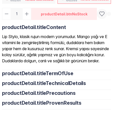
1002551
1002555
productDetail.btnNoStock
productDetail.titleContent
Lip Stylo, klasik rujun modern yorumudur. Mango yağı ve E
vitamini ile zenginleştirilmiş formülü, dudaklara hem bakım
yapar hem de kusursuz renk sunar. Kremsi yapısı sayesinde
kolay sürülür, ağırlık yapmaz ve gün boyu kalıcılığını korur.
Dudaklarda dolgun, canlı ve sağlıklı bir görünüm bırakır.
productDetail.titleTermOfUse
productDetail.titleTechnicalDetails
productDetail.titlePrecautions
productDetail.titleProvenResults