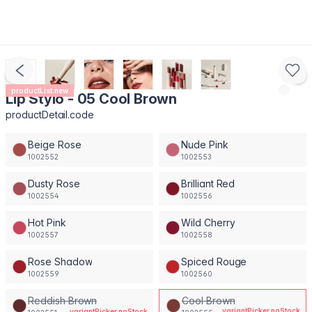
productList.new
Lip Stylo - 05 Cool Brown
productDetail.code
Beige Rose
Nude Pink
1002552
1002553
Dusty Rose
Brilliant Red
1002554
1002556
Hot Pink
Wild Cherry
1002557
1002558
Rose Shadow
Spiced Rouge
1002559
1002560
Reddish Brown
Cool Brown
variantPicker.noStock
variantPicker.noStock