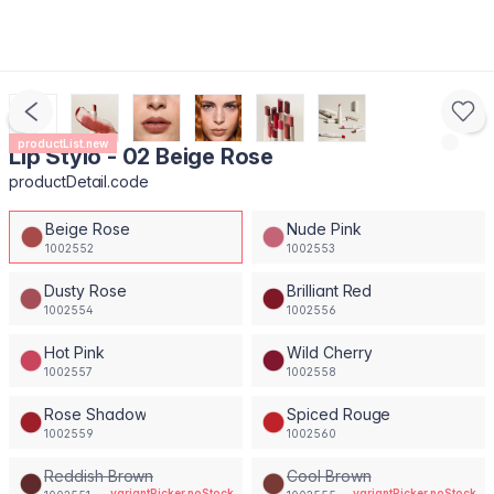
productList.new
Lip Stylo - 02 Beige Rose
productDetail.code
Beige Rose
Nude Pink
1002552
1002553
Dusty Rose
Brilliant Red
1002554
1002556
Hot Pink
Wild Cherry
1002557
1002558
Rose Shadow
Spiced Rouge
1002559
1002560
Reddish Brown
Cool Brown
variantPicker.noStock
variantPicker.noStock