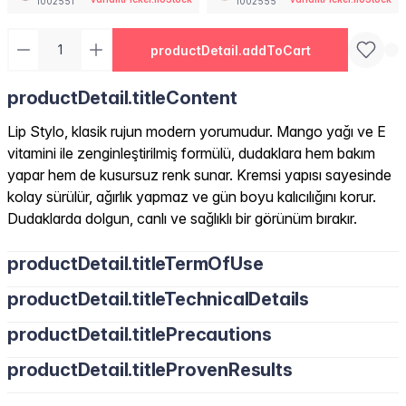
1002551
1002555
productDetail.addToCart
productDetail.titleContent
Lip Stylo, klasik rujun modern yorumudur. Mango yağı ve E
vitamini ile zenginleştirilmiş formülü, dudaklara hem bakım
yapar hem de kusursuz renk sunar. Kremsi yapısı sayesinde
kolay sürülür, ağırlık yapmaz ve gün boyu kalıcılığını korur.
Dudaklarda dolgun, canlı ve sağlıklı bir görünüm bırakır.
productDetail.titleTermOfUse
productDetail.titleTechnicalDetails
productDetail.titlePrecautions
productDetail.titleProvenResults