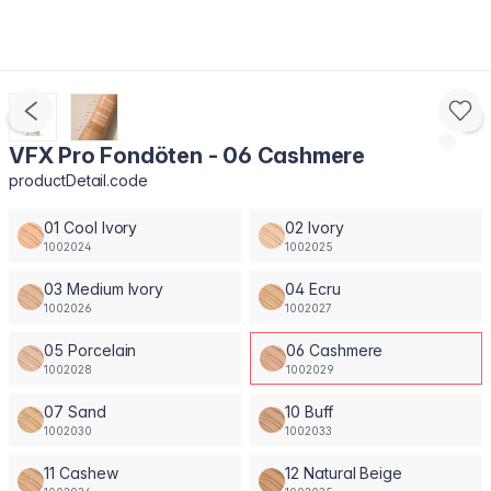
VFX Pro Fondöten - 06 Cashmere
productDetail.code
01 Cool Ivory
02 Ivory
1002024
1002025
03 Medium Ivory
04 Ecru
1002026
1002027
05 Porcelain
06 Cashmere
1002028
1002029
07 Sand
10 Buff
1002030
1002033
11 Cashew
12 Natural Beige