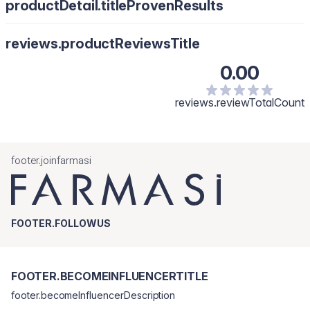
productDetail.titleProvenResults
reviews.productReviewsTitle
0.00
reviews.reviewTotalCount
footer.joinfarmasi
FOOTER.FOLLOWUS
FOOTER.BECOMEINFLUENCERTITLE
footer.becomeInfluencerDescription