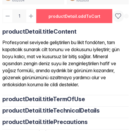
1002034
1002035
productDetail.addToCart
productDetail.titleContent
Profesyonel seviyede geliştirilen bu likit fondöten, tam
kapatıcılık sunarak cilt tonunu ve dokusunu iyileştirir; gün
boyu kalıcı, mat ve kusursuz bir bitiş sağlar. Mineral
açısından zengin deniz suyu ile zenginleştirilen hafif ve
yağsız formülü, anında aydınlık bir görünüm kazandırır,
gözenek görünümünü azaltmaya yardımcı olur ve
antioksidan koruma ile cildi destekler.
productDetail.titleTermOfUse
productDetail.titleTechnicalDetails
productDetail.titlePrecautions