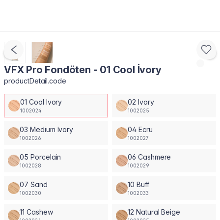
VFX Pro Fondöten - 01 Cool İvory
productDetail.code
01 Cool Ivory
02 Ivory
1002024
1002025
03 Medium Ivory
04 Ecru
1002026
1002027
05 Porcelain
06 Cashmere
1002028
1002029
07 Sand
10 Buff
1002030
1002033
11 Cashew
12 Natural Beige