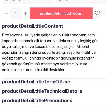
1002034
1002035
productDetail.addToCart
productDetail.titleContent
Profesyonel seviyede geliştirilen bu likit fondöten, tam
kapatıcılık sunarak cilt tonunu ve dokusunu iyileştirir; gün
boyu kalıcı, mat ve kusursuz bir bitiş sağlar. Mineral
açısından zengin deniz suyu ile zenginleştirilen hafif ve
yağsız formülü, anında aydınlık bir görünüm kazandırır,
gözenek görünümünü azaltmaya yardımcı olur ve
antioksidan koruma ile cildi destekler.
productDetail.titleTermOfUse
productDetail.titleTechnicalDetails
productDetail.titlePrecautions