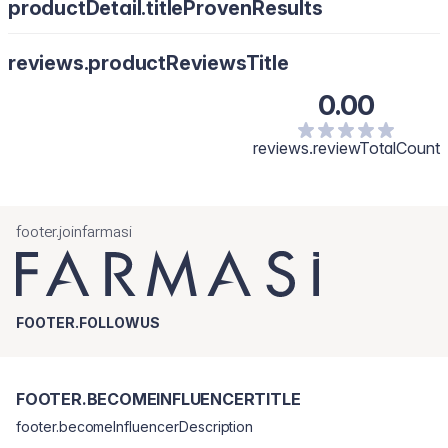
productDetail.titleProvenResults
reviews.productReviewsTitle
0.00
reviews.reviewTotalCount
footer.joinfarmasi
FOOTER.FOLLOWUS
FOOTER.BECOMEINFLUENCERTITLE
footer.becomeInfluencerDescription