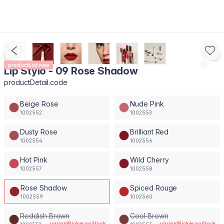
productList.new
Lip Stylo - 09 Rose Shadow
productDetail.code
Beige Rose
Nude Pink
1002552
1002553
Dusty Rose
Brilliant Red
1002554
1002556
Hot Pink
Wild Cherry
1002557
1002558
Rose Shadow
Spiced Rouge
1002559
1002560
Reddish Brown
Cool Brown
variantPicker.noStock
variantPicker.noStock