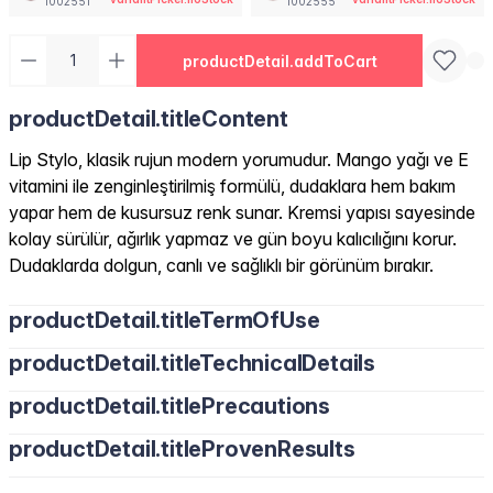
1002551
1002555
productDetail.addToCart
productDetail.titleContent
Lip Stylo, klasik rujun modern yorumudur. Mango yağı ve E
vitamini ile zenginleştirilmiş formülü, dudaklara hem bakım
yapar hem de kusursuz renk sunar. Kremsi yapısı sayesinde
kolay sürülür, ağırlık yapmaz ve gün boyu kalıcılığını korur.
Dudaklarda dolgun, canlı ve sağlıklı bir görünüm bırakır.
productDetail.titleTermOfUse
productDetail.titleTechnicalDetails
productDetail.titlePrecautions
productDetail.titleProvenResults