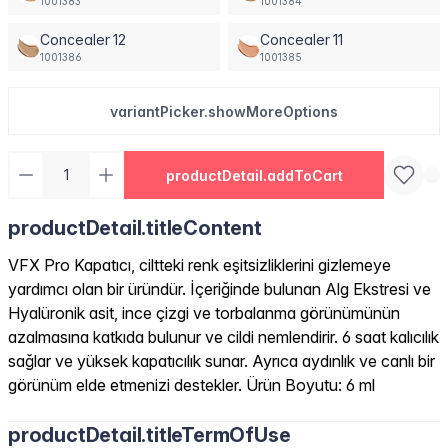
1001383
1001384
Concealer 12
Concealer 11
1001386
1001385
variantPicker.showMoreOptions
productDetail.addToCart
productDetail.titleContent
VFX Pro Kapatıcı, ciltteki renk eşitsizliklerini gizlemeye
yardımcı olan bir üründür. İçeriğinde bulunan Alg Ekstresi ve
Hyalüronik asit, ince çizgi ve torbalanma görünümünün
azalmasına katkıda bulunur ve cildi nemlendirir. 6 saat kalıcılık
sağlar ve yüksek kapatıcılık sunar. Ayrıca aydınlık ve canlı bir
görünüm elde etmenizi destekler. Ürün Boyutu: 6 ml
productDetail.titleTermOfUse