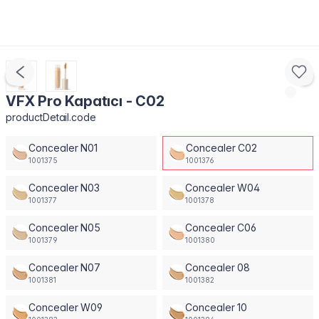
VFX Pro Kapatıcı - C02
productDetail.code
Concealer N01
Concealer C02
1001375
1001376
Concealer N03
Concealer W04
1001377
1001378
Concealer N05
Concealer C06
1001379
1001380
Concealer N07
Concealer 08
1001381
1001382
Concealer W09
Concealer 10