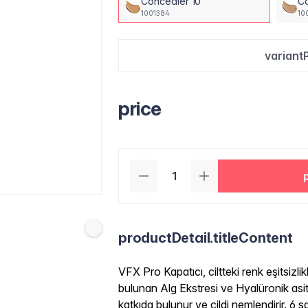
Concealer 10
Co
1001384
10
variant
price
productDetail.titleContent
VFX Pro Kapatıcı, ciltteki renk eşitsizli
bulunan Alg Ekstresi ve Hyalüronik as
katkıda bulunur ve cildi nemlendirir. 6 s