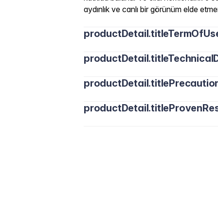
aydınlık ve canlı bir görünüm elde etme
productDetail.titleTermOfUs
productDetail.titleTechnicalD
productDetail.titlePrecautio
productDetail.titleProvenRes