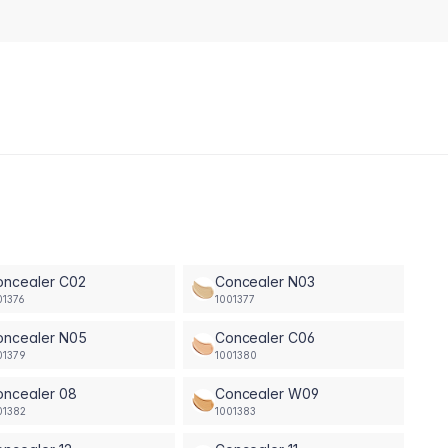
oncealer C02
Concealer N03
01376
1001377
oncealer N05
Concealer C06
01379
1001380
oncealer 08
Concealer W09
01382
1001383