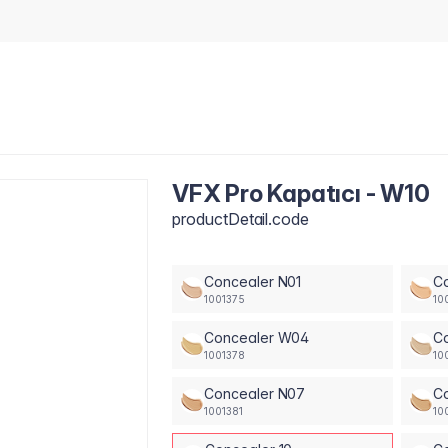
VFX Pro Kapatıcı - W10
productDetail.code
Concealer N01
C
1001375
10
Concealer W04
C
1001378
10
Concealer N07
C
1001381
10