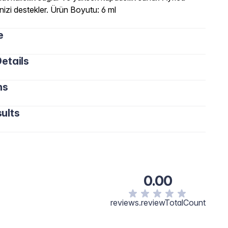
nizi destekler. Ürün Boyutu: 6 ml
e
etails
ns
ults
0.00
reviews.reviewTotalCount