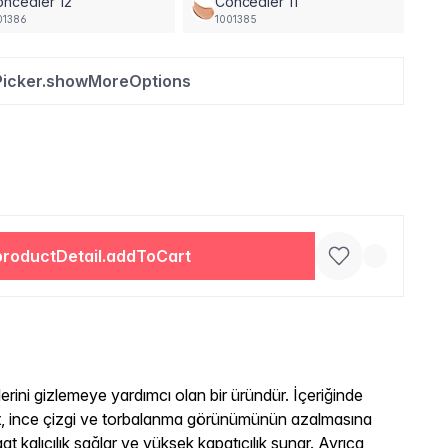
ncealer 12
Concealer 11
01386
1001385
Picker.showMoreOptions
productDetail.addToCart
klerini gizlemeye yardımcı olan bir üründür. İçeriğinde
it, ince çizgi ve torbalanma görünümünün azalmasına
aat kalıcılık sağlar ve yüksek kapatıcılık sunar. Ayrıca