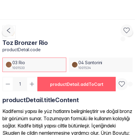
Toz Bronzer Rio
productDetail.code
03 Rio
04 Santorini
1001533
1001534
productDetail.addToCart
productDetail.titleContent
Kadifemsi yapısı ile yüz hatlarını belirginleştirir ve doğal bronz
bir görünüm sunar. Tozumayan formülü ile kullanım kolaylığı
sağlar. Kadife bitişli yapısı ciltle bütünleşir. İçeriğindeki
Skualen ile cildin nemlenmesine yardımcı olur. Ürün Boyutu: