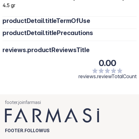
4.5 gr
productDetail.titleTermOfUse
productDetail.titlePrecautions
reviews.productReviewsTitle
0.00
reviews.reviewTotalCount
footer.joinfarmasi
FOOTER.FOLLOWUS