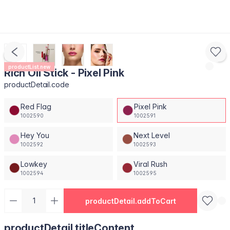
productList.new
Rich Oil Stick - Pixel Pink
productDetail.code
Red Flag
Pixel Pink
1002590
1002591
Hey You
Next Level
1002592
1002593
Lowkey
Viral Rush
1002594
1002595
productDetail.addToCart
productDetail.titleContent