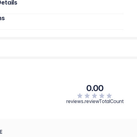
etails
ns
0.00
reviews.reviewTotalCount
E