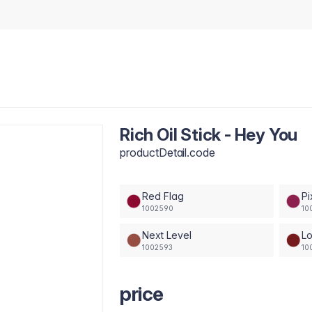
Rich Oil Stick - Hey You
productDetail.code
Red Flag
Pi
1002590
10
Next Level
L
1002593
10
price