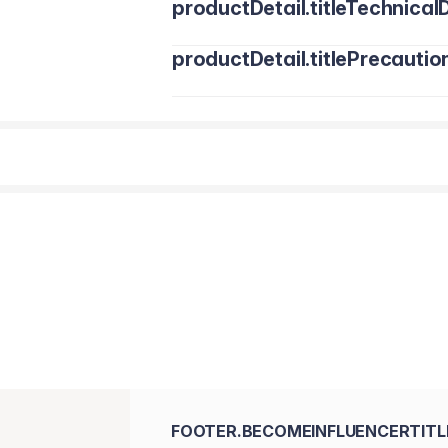
productDetail.titleTechnicalD
productDetail.titlePrecautio
FOOTER.BECOMEINFLUENCERTITL