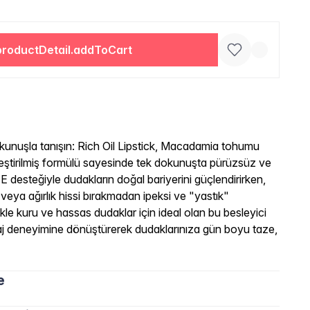
productDetail.addToCart
okunuşla tanışın: Rich Oil Lipstick, Macadamia tohumu
nleştirilmiş formülü sayesinde tek dokunuşta pürüzsüz ve
 desteğiyle dudakların doğal bariyerini güçlendirirken,
veya ağırlık hissi bırakmadan ipeksi ve "yastık"
kle kuru ve hassas dudaklar için ideal olan bu besleyici
yaj deneyimine dönüştürerek dudaklarınıza gün boyu taze,
e