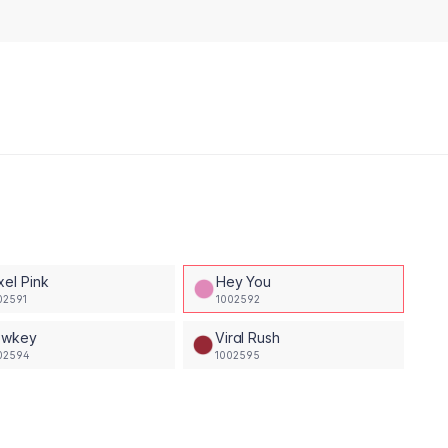
xel Pink
Hey You
02591
1002592
owkey
Viral Rush
02594
1002595