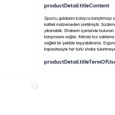
productDetail.titleContent
Sporcu gıdalarını kolayca karıştırmayı 
kaliteli malzemeden üretilmiştir. Sızdı
yıkanabilir. Shakerın içerisinde buluna
karışmasını sağlar. Altında toz saklam
sağlıklı bir şekilde taşıyabilirsiniz. Erg
kapasitesiyle her türlü shake tüketme
productDetail.titleTermOfUs