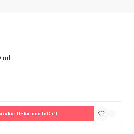
0 ml
productDetail.addToCart