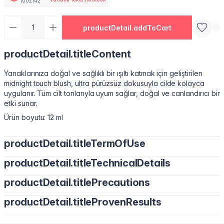
1002142
productDetail.addToCart
productDetail.titleContent
Yanaklarınıza doğal ve sağlıklı bir ışıltı katmak için geliştirilen
midnight touch blush, ultra pürüzsüz dokusuyla cilde kolayca
uygulanır. Tüm cilt tonlarıyla uyum sağlar, doğal ve canlandırıcı bir
etki sunar.
Ürün boyutu: 12 ml
productDetail.titleTermOfUse
productDetail.titleTechnicalDetails
productDetail.titlePrecautions
productDetail.titleProvenResults