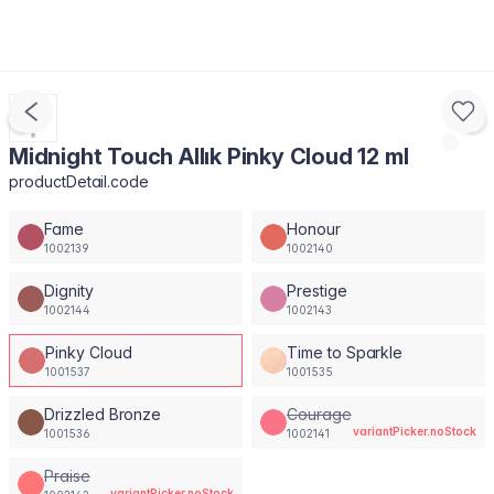
Midnight Touch Allık Pinky Cloud 12 ml
productDetail.code
Fame
Honour
1002139
1002140
Dignity
Prestige
1002144
1002143
Pinky Cloud
Time to Sparkle
1001537
1001535
Drizzled Bronze
Courage
variantPicker.noStock
1001536
1002141
Praise
variantPicker.noStock