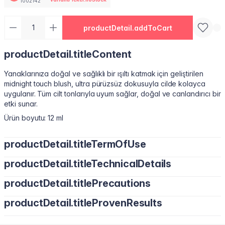
1002142
productDetail.addToCart
productDetail.titleContent
Yanaklarınıza doğal ve sağlıklı bir ışıltı katmak için geliştirilen
midnight touch blush, ultra pürüzsüz dokusuyla cilde kolayca
uygulanır. Tüm cilt tonlarıyla uyum sağlar, doğal ve canlandırıcı bir
etki sunar.
Ürün boyutu: 12 ml
productDetail.titleTermOfUse
productDetail.titleTechnicalDetails
productDetail.titlePrecautions
productDetail.titleProvenResults