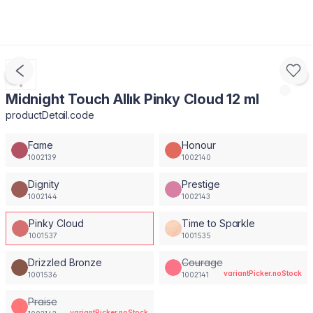
Midnight Touch Allık Pinky Cloud 12 ml
productDetail.code
Fame
Honour
1002139
1002140
Dignity
Prestige
1002144
1002143
Pinky Cloud
Time to Sparkle
1001537
1001535
Drizzled Bronze
Courage
variantPicker.noStock
1001536
1002141
Praise
variantPicker.noStock