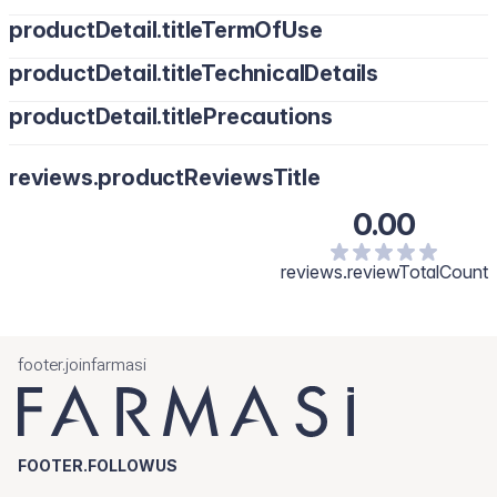
productDetail.titleTermOfUse
productDetail.titleTechnicalDetails
productDetail.titlePrecautions
reviews.productReviewsTitle
0.00
reviews.reviewTotalCount
footer.joinfarmasi
FOOTER.FOLLOWUS