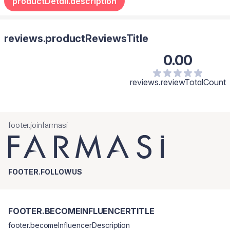
productDetail.description
reviews.productReviewsTitle
0.00
reviews.reviewTotalCount
footer.joinfarmasi
FOOTER.FOLLOWUS
FOOTER.BECOMEINFLUENCERTITLE
footer.becomeInfluencerDescription