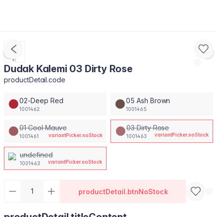
Dudak Kalemi 03 Dirty Rose
productDetail.code
02-Deep Red
05 Ash Brown
1001462
1001465
01 Cool Mauve
03 Dirty Rose
variantPicker.noStock
variantPicker.noStock
1001461
1001463
undefined
variantPicker.noStock
1001463
productDetail.btnNoStock