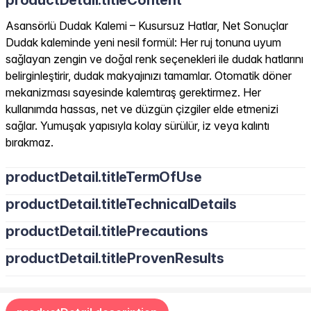
productDetail.titleContent
Asansörlü Dudak Kalemi – Kusursuz Hatlar, Net Sonuçlar
Dudak kaleminde yeni nesil formül: Her ruj tonuna uyum
sağlayan zengin ve doğal renk seçenekleri ile dudak hatlarını
belirginleştirir, dudak makyajınızı tamamlar. Otomatik döner
mekanizması sayesinde kalemtıraş gerektirmez. Her
kullanımda hassas, net ve düzgün çizgiler elde etmenizi
sağlar. Yumuşak yapısıyla kolay sürülür, iz veya kalıntı
bırakmaz.
productDetail.titleTermOfUse
productDetail.titleTechnicalDetails
productDetail.titlePrecautions
productDetail.titleProvenResults