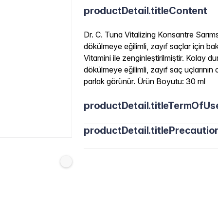
productDetail.titleContent
Dr. C. Tuna Vitalizing Konsantre Sarım
dökülmeye eğilimli, zayıf saçlar için b
Vitamini ile zenginleştirilmiştir. Kolay
dökülmeye eğilimli, zayıf saç uçlarının ca
parlak görünür. Ürün Boyutu: 30 ml
productDetail.titleTermOfUs
productDetail.titlePrecautio