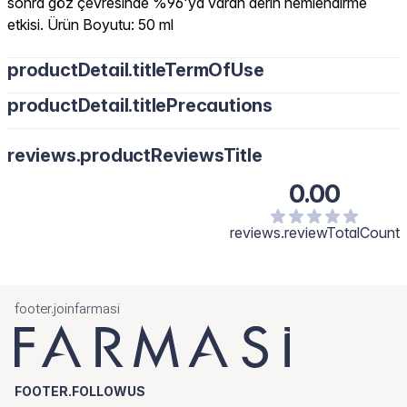
sonra göz çevresinde %96'ya varan derin nemlendirme
etkisi. Ürün Boyutu: 50 ml
productDetail.titleTermOfUse
productDetail.titlePrecautions
reviews.productReviewsTitle
0.00
reviews.reviewTotalCount
footer.joinfarmasi
FOOTER.FOLLOWUS