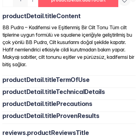
productDetail.titleContent
BB Pudra – Kadifemsi ve Eşitlenmiş Bir Cilt Tonu Tüm cilt
tiplerine uygun formülü ve squalene içeriğiyle geliştirilmiş bu
çok yönlü BB Pudra, Cilt kusurlarını doğal şekilde kapatır.
Hafif nemlendirici etkisiyle cildi kurutmadan bakım yapar.
Makyajı sabitler, cilt tonunu eşitler ve pürüzsüz, kadifemsi bir
bitiş sağlar.
productDetail.titleTermOfUse
productDetail.titleTechnicalDetails
productDetail.titlePrecautions
productDetail.titleProvenResults
reviews.productReviewsTitle