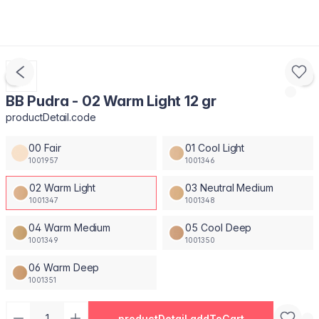
BB Pudra - 02 Warm Light 12 gr
productDetail.code
00 Fair
01 Cool Light
1001957
1001346
02 Warm Light
03 Neutral Medium
1001347
1001348
04 Warm Medium
05 Cool Deep
1001349
1001350
06 Warm Deep
1001351
productDetail.addToCart